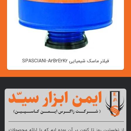
فیلتر ماسک شیمیایی SPASCIANI-A2B2E2K2
از نخستین روز تا کنون بر آن بوده ایم که با ارائه محصولات