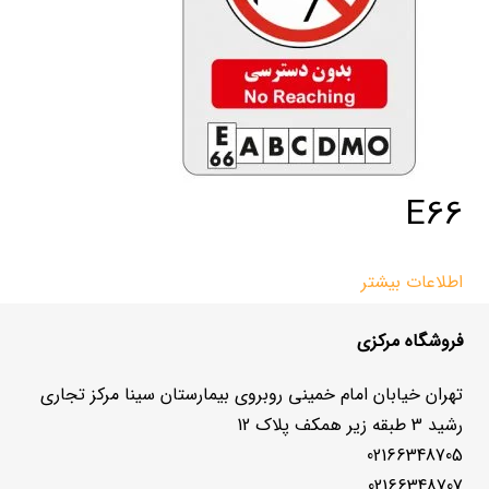
E66
اطلاعات بیشتر
فروشگاه مرکزی
تهران خیابان امام خمینی روبروی بیمارستان سینا مرکز تجاری
رشید 3 طبقه زیر همکف پلاک 12
02166348705
02166348707