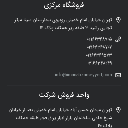
فروشگاه مرکزی
تهران خیابان امام خمینی روبروی بیمارستان سینا مرکز
تجاری رشید 3 طبقه زیر همکف پلاک 12
02166348705
02166348707
02166349573
02166348249
info@imanabzarseyyed.com
واحد فروش شرکت
تهران میدان حسن آباد خیابان امام خمینی بعد از خیابان
شیخ هادی ساختمان بازار ابزار یراق فجر طبقه همکف
پلاک 40