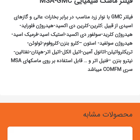
فیلتر ماسک شیمیایی MSA-GMC
فیلتر
GMC
با نوار زرد مناسب در برابر بخارات عالی و گازهای
اسیدی از قبیل :کلرین-کلرین دی اکسید-هیدروژن فلوراید-
هیدروژن کلرید-سولفور دی اکسید-استیک اسید-فرمیک اسید-
هیدروژن سولفید- استون
–
کلرو بنزن-کلروفوم-تولوئن-
تریکلرواتیلن-اتانول آمین-اتیل الکل-اتیل اتر-هپتان-نفتالین-
نیترو بنزن
–
فنیل اتر و … قابل استفاده بر روی ماسکهای
MSA
سری
COMFM
میباشد
محصولات مشابه