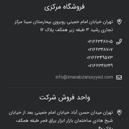
فروشگاه مرکزی
تهران خیابان امام خمینی روبروی بیمارستان سینا مرکز
تجاری رشید 3 طبقه زیر همکف پلاک 12
02166348705
02166348707
02166349573
02166348249
info@imanabzarseyyed.com
واحد فروش شرکت
تهران میدان حسن آباد خیابان امام خمینی بعد از خیابان
شیخ هادی ساختمان بازار ابزار یراق فجر طبقه همکف
پلاک 40