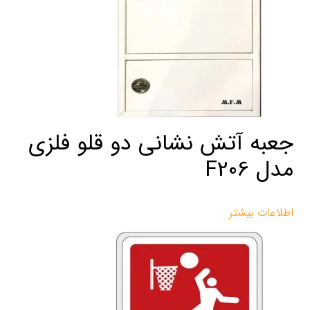
جعبه آتش نشانی دو قلو فلزی
مدل F206
اطلاعات بیشتر