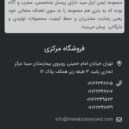
مجموعه ایمن ابزار سید دارای پرسنل متخصص، مجرب و آگاه
بوده که به یاری هم مجموعه را به سوی اهداف متعالی خود
یعنی رضایت مشتریان و حفظ کیفیت محصولات تولیدی و
بازرگانی پیش می‌برند.
فروشگاه مرکزی
تهران خیابان امام خمینی روبروی بیمارستان سینا مرکز
تجاری رشید 3 طبقه زیر همکف پلاک 12
02166348705
02166348707
02166349573
02166348249
info@imanabzarseyyed.com