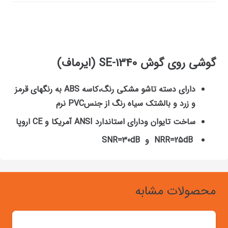
گوشی روی گوش SE-1340 (ایرماف)
دارای دسته تاشو مشکی رنگ،کاسه ABS به رنگهای قرمز
و زرد و بالشتک سیاه رنگ از جنسPVC نرم
ساخت تایوان ودارای استاندارد ANSI آمریکا و CE اروپا
NRR=25dB و SNR=30dB
محصولات مشابه