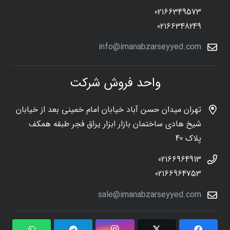
02166349573
02166348249
info@imanabzarseyyed.com
واحد فروش شرکت
تهران میدان حسن آباد خیابان امام خمینی بعد از خیابان
شیخ هادی ساختمان بازار ابزار یراق فجر طبقه همکف
پلاک 40
02166964913
02166964753
sale@imanabzarseyyed.com