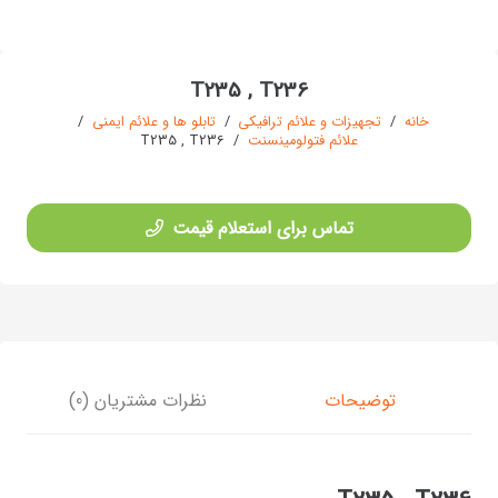
T235 , T236
خانه
/
تجهیزات و علائم ترافیکی
/
تابلو ها و علائم ایمنی
/
علائم فتولومینسنت
/
T235 , T236
تماس برای استعلام قیمت
توضیحات
نظرات مشتریان (0)