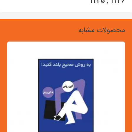
T235 , T236
محصولات مشابه